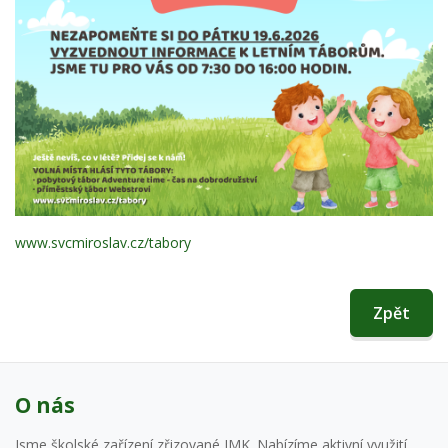
www.svcmiroslav.cz/tabory
Zpět
O nás
Jsme školské zařízení zřizované JMK. Nabízíme aktivní využití