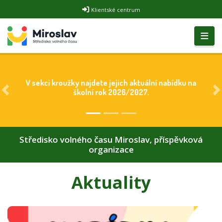
Klientské centrum
V sekci kroužky najdete jejich aktuální nabídku na
školní rok 2026/2027.
Předchozí
D
Středisko volného času Miroslav, příspěvková
organizace
Aktuality