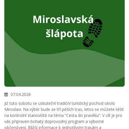
07.04.2026
Již tuto sobotu se uskuteční tradiční turistický pochod okolo
Miroslavi. Na výběr bude ze tří pěších tras, letos se můžete těšit
na kontrolní stanoviště na téma “Cesta do pravěku”. V cíli je pro
vás připraven bohatý doprovodný program a výborné
občerstvení. Bližší informace k jednotlivým trasám a