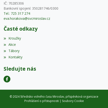
IČ: 70285306
Bankovní spojení: 350281746/0300
Tel.: 725 317 274
eva.horakova@svcmiroslav.cz
Časté odkazy
Kroužky
Akce
Tábory
Kontakty
Sledujte nás
© 2024 Středisko volného času Miroslav, příspěvková organizace
Prohlášení o přístupnosti
|
Soubory Cookie